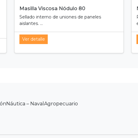
Masilla Viscosa Nódulo 80
Sellado interno de uniones de paneles
aislantes. ...
Ver detalle
ión
Náutica – Naval
Agropecuario