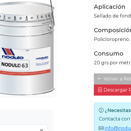
Aplicación
Sellado de fond
Composició
Policloropreno.
Consumo
20 grs por met
Volver a Ref
Descargar 
¿Necesitas
Contacta con 
info@nodu