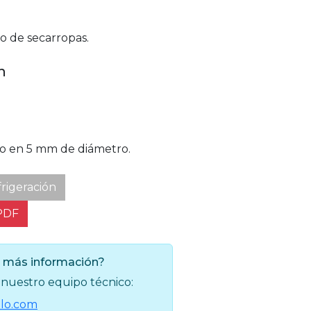
o de secarropas.
n
ro en 5 mm de diámetro.
rigeración
PDF
 más información?
nuestro equipo técnico:
lo.com