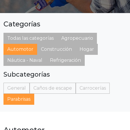
Categorías
Todas las categorías
Agropecuario
Automotor
Construcción
Hogar
Náutica - Naval
Refrigeración
Subcategorías
General
Caños de escape
Carrocerías
Parabrisas