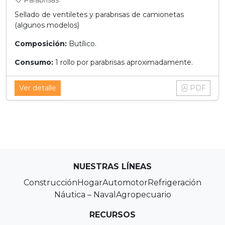
Parabrisas
Sellado de ventiletes y parabrisas de camionetas
(algunos modelos)
Composición:
Butílico.
Consumo:
1 rollo por parabrisas aproximadamente.
Ver detalle
PDF
NUESTRAS LÍNEAS
Construcción
Hogar
Automotor
Refrigeración
Náutica – Naval
Agropecuario
RECURSOS